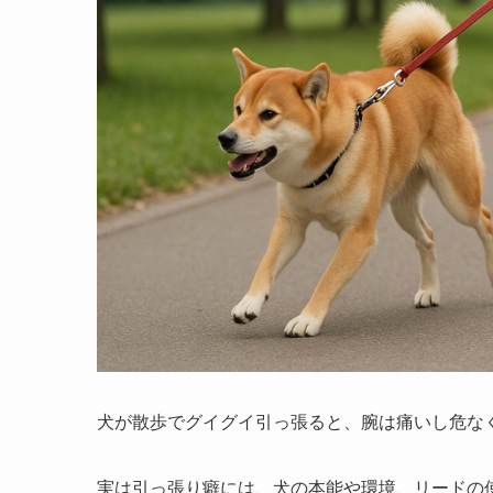
犬が散歩でグイグイ引っ張ると、腕は痛いし危な
実は引っ張り癖には、犬の本能や環境、リードの