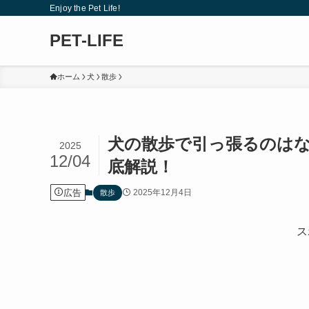
Enjoy the Pet Life!
PET-LIFE
ホーム
犬
散歩
犬の散歩で引っ張るのは
2025
12/04
底解説！
広告
2025年12月4日
散歩
ス