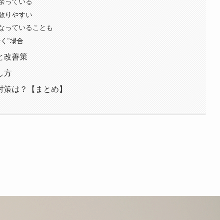
余っている
散りやすい
なっていることも
く”場合
と改善策
し方
対策は？【まとめ】