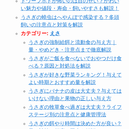
ドワーフホトが怖いのは目のせい？かわい
い魅力や値段・寿命・飼いやすさも解説！
うさぎの蟯虫はへやんぽで感染する？多頭
飼いの注意点と対策を解説
カテゴリー:
えさ
うさぎの強制給餌と流動食の与え方｜
量・やめどき・注意点まで徹底解説
うさぎがご飯を食べないでおやつだけ食
べる？原因と対処法を解説
うさぎが好きな野菜ランキング！与えて
よい時期とおすすめ量を解説
うさぎにバナナの皮は大丈夫？与えては
いけない理由と果物の正しい与え方
うさぎの牧草食べ過ぎは大丈夫？ライフ
ステージ別の注意点と健康管理法
うさぎの餌やり時間は決めた方が良い？