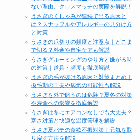
ない理由、クロスマッチの実際を解説！
うさぎのくしゃみが連続で出る原因と
は？スナッフルやアレルギーの見分け方
と対策
うさぎの爪切りの頻度と注意点｜どこま
で切る？料金や自宅ケアも解説
うさぎグルーミングのやり方と嫌がる時
の対策｜道具・頻度も徹底解説
うさぎの毛が抜ける原因と対策まとめ｜
換毛期の工夫や病気の可能性も解説
うさぎを外で飼うのは危険？夏冬の対策
や寿命への影響を徹底解説
うさぎは冬にエアコンなしでも大丈夫？
寒さ対策と快適な温度管理を解説
うさぎ夏バテの食欲不振対策｜元気を取
り戻す方法を解説