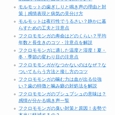
モルモットの歯ぎしりと鳴き声の理由と対
策｜感情表現と病気の見分け方
モルモットは夜行性でうるさい？静かに暮
らすための工夫と注意点
フクロモモンガの寿命はどのくらい？平均
年数と長生きのコツ・注意点を解説
フクロモモンガに適した温度と湿度！夏・
冬・季節の変わり目の注意点
フクロモモンガがなつかないのはなぜ？な
ついてもらう方法と接し方のコツ
フクロモモンガの噛む力は血が出る位強
い？歯の特徴と噛み癖の対処法を解説
フクロモモンガのプシュプシュの意味は？
感情が分かる鳴き声一覧
フクロモモンガの臭い対策と原因！去勢で