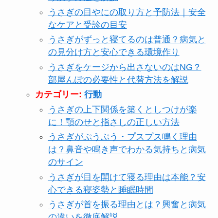
うさぎの目やにの取り方と予防法｜安全
なケアと受診の目安
うさぎがずっと寝てるのは普通？病気と
の見分け方と安心できる環境作り
うさぎをケージから出さないのはNG？
部屋んぽの必要性と代替方法を解説
カテゴリー:
行動
うさぎの上下関係を築くとしつけが楽
に！顎のせと指さしの正しい方法
うさぎがぷうぷう・プスプス鳴く理由
は？鼻音や鳴き声でわかる気持ちと病気
のサイン
うさぎが目を開けて寝る理由は本能？安
心できる寝姿勢と睡眠時間
うさぎが首を振る理由とは？興奮と病気
の違いを徹底解説