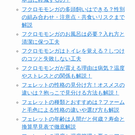
本当に軽減するの？
フクロモモンガの多頭飼いはできる？性別
の組み合わせ・注意点・共食いリスクまで
解説
フクロモモンガのお風呂は必要？入れ方と
清潔に保つ工夫
フクロモモンガはトイレを覚える？しつけ
のコツと失敗しない工夫
フクロモモンガが震える理由は病気？温度
やストレスとの関係も解説！
フェレットの性格の見分け方！オスメスの
違いは？抱っこで見分ける方法も解説！
フェレットの種類とおすすめは？ファーム
と毛色による性格の違いや選び方も解説
フェレットの年齢は人間だと何歳？寿命と
換算早見表で徹底解説