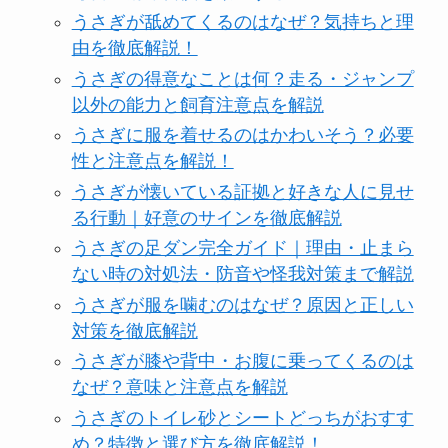
うさぎが舐めてくるのはなぜ？気持ちと理
由を徹底解説！
うさぎの得意なことは何？走る・ジャンプ
以外の能力と飼育注意点を解説
うさぎに服を着せるのはかわいそう？必要
性と注意点を解説！
うさぎが懐いている証拠と好きな人に見せ
る行動｜好意のサインを徹底解説
うさぎの足ダン完全ガイド｜理由・止まら
ない時の対処法・防音や怪我対策まで解説
うさぎが服を噛むのはなぜ？原因と正しい
対策を徹底解説
うさぎが膝や背中・お腹に乗ってくるのは
なぜ？意味と注意点を解説
うさぎのトイレ砂とシートどっちがおすす
め？特徴と選び方を徹底解説！