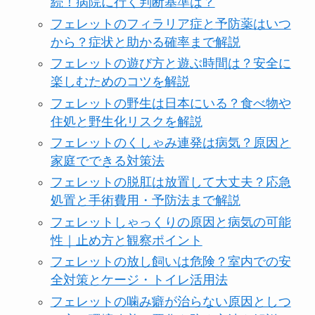
続！病院に行く判断基準は？
フェレットのフィラリア症と予防薬はいつ
から？症状と助かる確率まで解説
フェレットの遊び方と遊ぶ時間は？安全に
楽しむためのコツを解説
フェレットの野生は日本にいる？食べ物や
住処と野生化リスクを解説
フェレットのくしゃみ連発は病気？原因と
家庭でできる対策法
フェレットの脱肛は放置して大丈夫？応急
処置と手術費用・予防法まで解説
フェレットしゃっくりの原因と病気の可能
性｜止め方と観察ポイント
フェレットの放し飼いは危険？室内での安
全対策とケージ・トイレ活用法
フェレットの噛み癖が治らない原因としつ