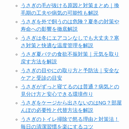
うさぎの毛が抜ける原因と対策まとめ｜換
毛期の工夫や病気の可能性も解説
うさぎを外で飼うのは危険？夏冬の対策や
寿命への影響を徹底解説
うさぎは冬にエアコンなしでも大丈夫？寒
さ対策と快適な温度管理を解説
うさぎ夏バテの食欲不振対策｜元気を取り
戻す方法を解説
うさぎの目やにの取り方と予防法｜安全な
ケアと受診の目安
うさぎがずっと寝てるのは普通？病気との
見分け方と安心できる環境作り
うさぎをケージから出さないのはNG？部屋
んぽの必要性と代替方法を解説
うさぎのトイレ掃除で怒る理由と対策法！
毎日の清潔習慣を楽にするコツ