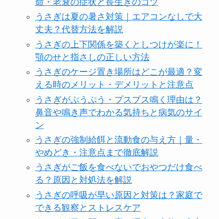
命・老衰の症状と長生きのコツ
うさぎは夏の暑さ対策｜エアコンなしで大
丈夫？代替方法を解説
うさぎの上下関係を築くとしつけが楽に！
顎のせと指さしの正しい方法
うさぎのケージ置き場所はどこが最適？変
える時のメリット・デメリットと注意点
うさぎがぷうぷう・プスプス鳴く理由は？
鼻音や鳴き声でわかる気持ちと病気のサイ
ン
うさぎの強制給餌と流動食の与え方｜量・
やめどき・注意点まで徹底解説
うさぎがご飯を食べないでおやつだけ食べ
る？原因と対処法を解説
うさぎの呼吸が早い原因と対策は？家庭で
できる観察とストレスケア