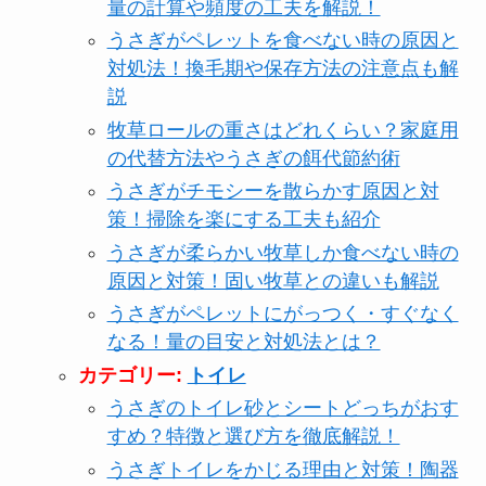
量の計算や頻度の工夫を解説！
うさぎがペレットを食べない時の原因と
対処法！換毛期や保存方法の注意点も解
説
牧草ロールの重さはどれくらい？家庭用
の代替方法やうさぎの餌代節約術
うさぎがチモシーを散らかす原因と対
策！掃除を楽にする工夫も紹介
うさぎが柔らかい牧草しか食べない時の
原因と対策！固い牧草との違いも解説
うさぎがペレットにがっつく・すぐなく
なる！量の目安と対処法とは？
カテゴリー:
トイレ
うさぎのトイレ砂とシートどっちがおす
すめ？特徴と選び方を徹底解説！
うさぎトイレをかじる理由と対策！陶器