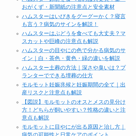
おがくず・新聞紙の注意点と安全素材
ハムスターはいびきをグーグーかく？寝言
も言う？病気のサインを解説！
ハムスターはぶどうを食べても大丈夫？マ
スカットや巨峰の注意点も解説
ハムスターの目やにの色で分かる病気のサ
イン｜白・茶色・黄色・緑の違いを解説
ハムスター土葬の方法｜深さや臭いは？プ
ランターでできる埋葬の仕方
モルモット妊娠兆候と妊娠期間の全て｜出
産リスクと注意点も解説
【図説】モルモットのオスとメスの見分け
方！どちらが飼いやすい？性格の違いと注
意点も解説
モルモットに目やにが出る原因と治し方｜
病気の可能性と日常ケアのポイント