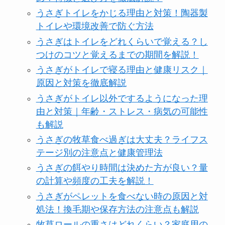
うさぎトイレをかじる理由と対策！陶器製
トイレや環境改善で防ぐ方法
うさぎはトイレをどれくらいで覚える？し
つけのコツと覚えるまでの期間を解説！
うさぎがトイレで寝る理由と健康リスク｜
原因と対策を徹底解説
うさぎがトイレ以外でするようになった理
由と対策｜年齢・ストレス・病気の可能性
も解説
うさぎの牧草食べ過ぎは大丈夫？ライフス
テージ別の注意点と健康管理法
うさぎの餌やり時間は決めた方が良い？量
の計算や頻度の工夫を解説！
うさぎがペレットを食べない時の原因と対
処法！換毛期や保存方法の注意点も解説
牧草ロールの重さはどれくらい？家庭用の