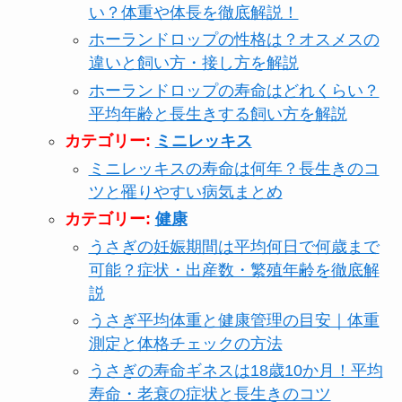
い？体重や体長を徹底解説！
ホーランドロップの性格は？オスメスの
違いと飼い方・接し方を解説
ホーランドロップの寿命はどれくらい？
平均年齢と長生きする飼い方を解説
カテゴリー:
ミニレッキス
ミニレッキスの寿命は何年？長生きのコ
ツと罹りやすい病気まとめ
カテゴリー:
健康
うさぎの妊娠期間は平均何日で何歳まで
可能？症状・出産数・繁殖年齢を徹底解
説
うさぎ平均体重と健康管理の目安｜体重
測定と体格チェックの方法
うさぎの寿命ギネスは18歳10か月！平均
寿命・老衰の症状と長生きのコツ