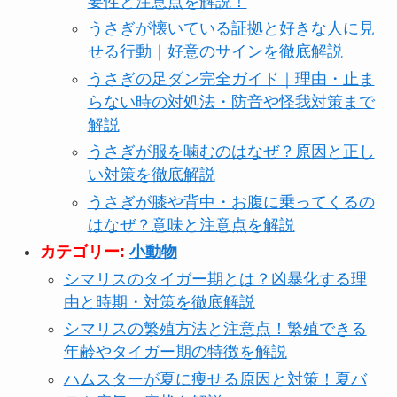
要性と注意点を解説！
うさぎが懐いている証拠と好きな人に見
せる行動｜好意のサインを徹底解説
うさぎの足ダン完全ガイド｜理由・止ま
らない時の対処法・防音や怪我対策まで
解説
うさぎが服を噛むのはなぜ？原因と正し
い対策を徹底解説
うさぎが膝や背中・お腹に乗ってくるの
はなぜ？意味と注意点を解説
カテゴリー:
小動物
シマリスのタイガー期とは？凶暴化する理
由と時期・対策を徹底解説
シマリスの繁殖方法と注意点！繁殖できる
年齢やタイガー期の特徴を解説
ハムスターが夏に痩せる原因と対策！夏バ