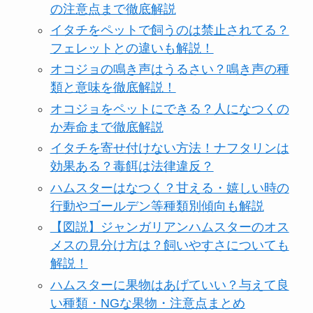
の注意点まで徹底解説
イタチをペットで飼うのは禁止されてる？
フェレットとの違いも解説！
オコジョの鳴き声はうるさい？鳴き声の種
類と意味を徹底解説！
オコジョをペットにできる？人になつくの
か寿命まで徹底解説
イタチを寄せ付けない方法！ナフタリンは
効果ある？毒餌は法律違反？
ハムスターはなつく？甘える・嬉しい時の
行動やゴールデン等種類別傾向も解説
【図説】ジャンガリアンハムスターのオス
メスの見分け方は？飼いやすさについても
解説！
ハムスターに果物はあげていい？与えて良
い種類・NGな果物・注意点まとめ