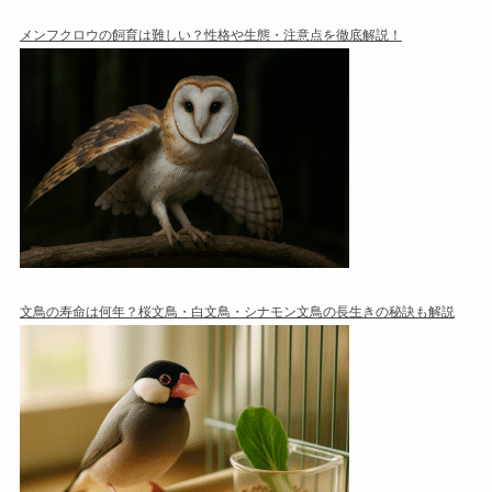
メンフクロウの飼育は難しい？性格や生態・注意点を徹底解説！
文鳥の寿命は何年？桜文鳥・白文鳥・シナモン文鳥の長生きの秘訣も解説