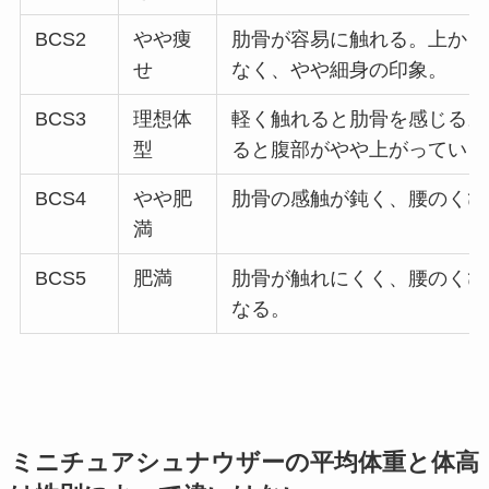
BCS2
やや痩
肋骨が容易に触れる。上から
せ
なく、やや細身の印象。
BCS3
理想体
軽く触れると肋骨を感じる。
型
ると腹部がやや上がっている
BCS4
やや肥
肋骨の感触が鈍く、腰のくび
満
BCS5
肥満
肋骨が触れにくく、腰のくび
なる。
ミニチュアシュナウザーの平均体重と体高