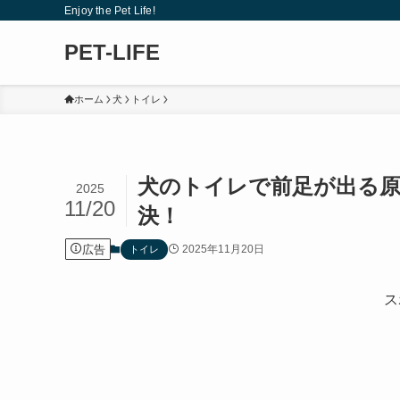
Enjoy the Pet Life!
PET-LIFE
ホーム
犬
トイレ
犬のトイレで前足が出る原
2025
11/20
決！
広告
2025年11月20日
トイレ
ス