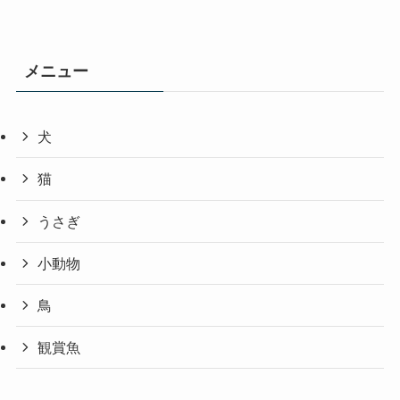
メニュー
犬
猫
うさぎ
小動物
鳥
観賞魚