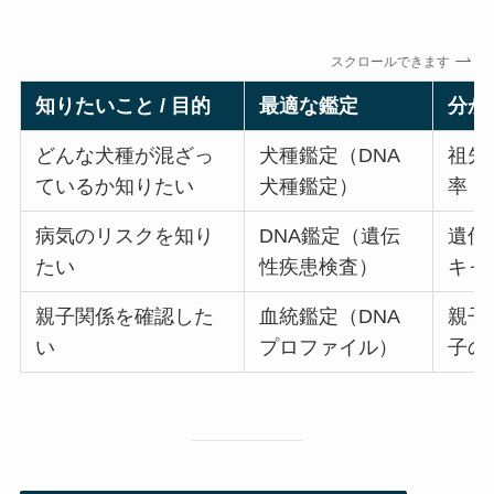
スクロールできます
知りたいこと / 目的
最適な鑑定
分か
どんな犬種が混ざっ
犬種鑑定（DNA
祖先
ているか知りたい
犬種鑑定）
率・
病気のリスクを知り
DNA鑑定（遺伝
遺伝
たい
性疾患検査）
キャ
親子関係を確認した
血統鑑定（DNA
親子判
い
プロファイル）
子の