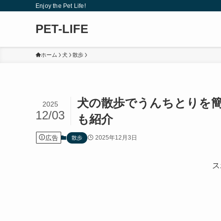
Enjoy the Pet Life!
PET-LIFE
ホーム
犬
散歩
犬の散歩でうんちとりを
2025
12/03
も紹介
広告
2025年12月3日
散歩
ス