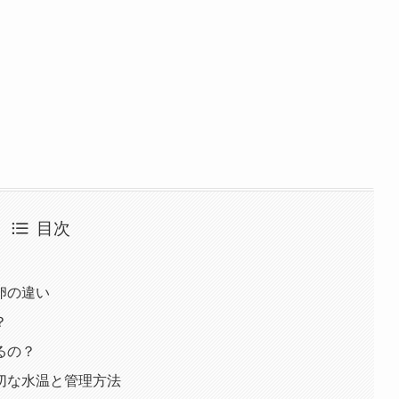
目次
卵の違い
？
るの？
切な水温と管理方法