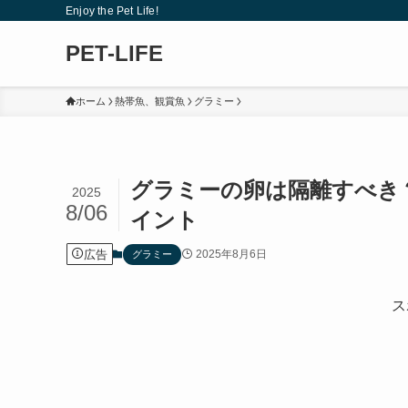
Enjoy the Pet Life!
PET-LIFE
ホーム
熱帯魚、観賞魚
グラミー
グラミーの卵は隔離すべき
2025
8/06
イント
広告
2025年8月6日
グラミー
ス