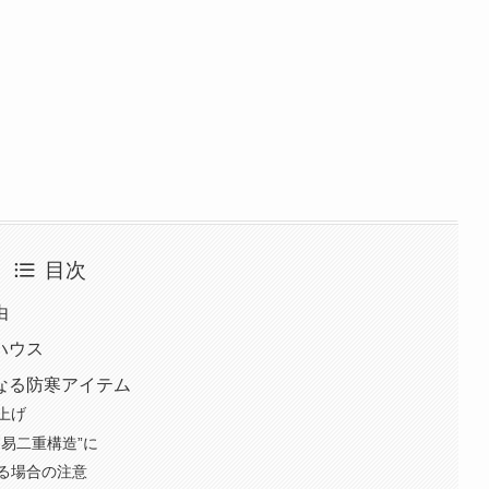
目次
由
ハウス
なる防寒アイテム
上げ
易二重構造”に
る場合の注意