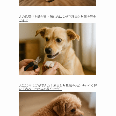
犬の爪切りを嫌がる・噛むのはなぜ？理由と対策を完全
ガイド
犬に10円はげができた！原因と対処法をわかりやすく解
説【赤み・かゆみの見分け方】