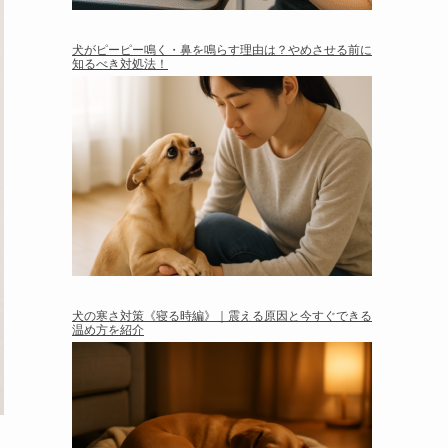
犬がピーピー鳴く・鼻を鳴らす理由は？やめさせる前に
知るべき対処法！
犬の寒さ対策《寝る時編》｜震える原因と今すぐできる
温め方を紹介