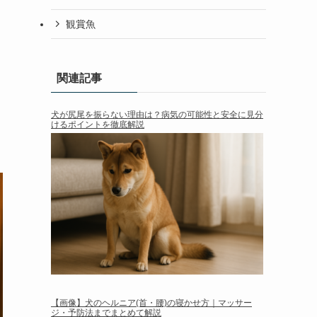
観賞魚
関連記事
犬が尻尾を振らない理由は？病気の可能性と安全に見分
けるポイントを徹底解説
【画像】犬のヘルニア(首・腰)の寝かせ方｜マッサー
ジ・予防法までまとめて解説