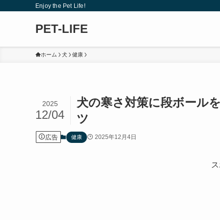
Enjoy the Pet Life!
PET-LIFE
ホーム
犬
健康
犬の寒さ対策に段ボール
2025
12/04
ツ
広告
2025年12月4日
健康
ス