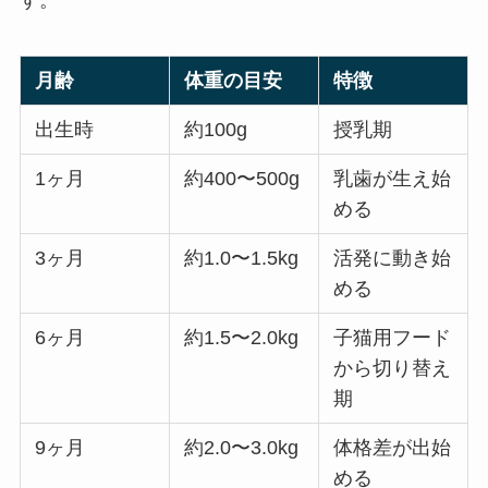
月齢
体重の目安
特徴
出生時
約100g
授乳期
1ヶ月
約400〜500g
乳歯が生え始
める
3ヶ月
約1.0〜1.5kg
活発に動き始
める
6ヶ月
約1.5〜2.0kg
子猫用フード
から切り替え
期
9ヶ月
約2.0〜3.0kg
体格差が出始
める