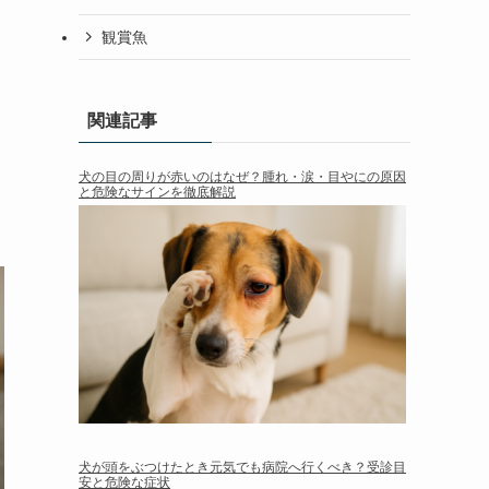
観賞魚
関連記事
犬の目の周りが赤いのはなぜ？腫れ・涙・目やにの原因
と危険なサインを徹底解説
犬が頭をぶつけたとき元気でも病院へ行くべき？受診目
安と危険な症状