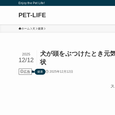
Enjoy the Pet Life!
PET-LIFE
ホーム
犬
健康
犬が頭をぶつけたとき元
2025
12/12
状
広告
2025年12月12日
健康
ス