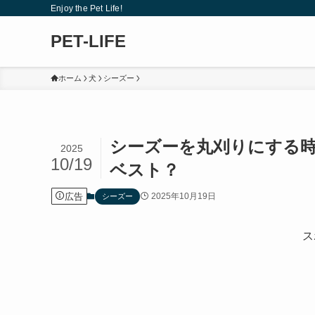
Enjoy the Pet Life!
PET-LIFE
ホーム
犬
シーズー
シーズーを丸刈りにする
2025
10/19
ベスト？
広告
2025年10月19日
シーズー
ス