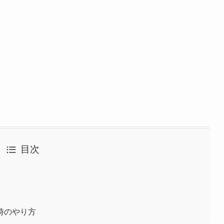
目次
時のやり方