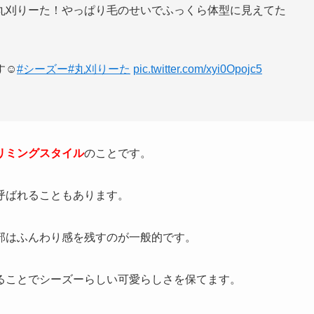
丸刈りーた！やっぱり毛のせいでふっくら体型に見えてた
☺️
#シーズー
#丸刈りーた
pic.twitter.com/xyi0Opojc5
リミングスタイル
のことです。
呼ばれることもあります。
部はふんわり感を残すのが一般的です。
ることでシーズーらしい可愛らしさを保てます。