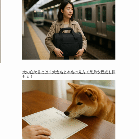
犬の血統書とは？犬舎名と本名の見方で兄弟や親戚も探
せる！