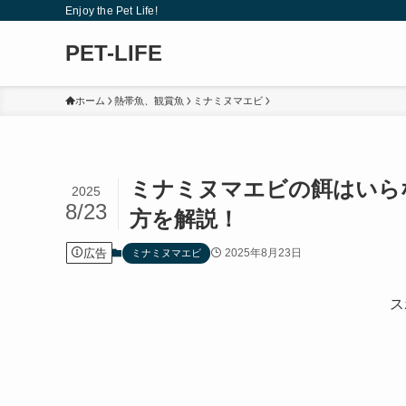
Enjoy the Pet Life!
PET-LIFE
ホーム
熱帯魚、観賞魚
ミナミヌマエビ
ミナミヌマエビの餌はいら
2025
8/23
方を解説！
広告
2025年8月23日
ミナミヌマエビ
ス