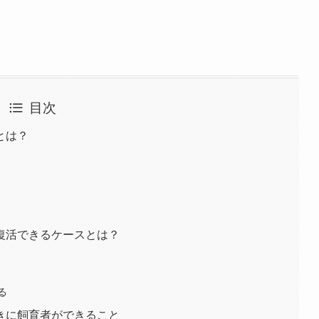
目次
とは？
復活できるケースとは？
る
きに飼育者ができること