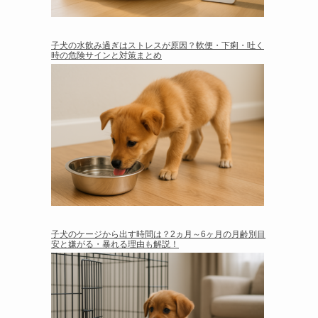
子犬の水飲み過ぎはストレスが原因？軟便・下痢・吐く
時の危険サインと対策まとめ
子犬のケージから出す時間は？2ヵ月～6ヶ月の月齢別目
安と嫌がる・暴れる理由も解説！