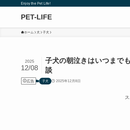
Enjoy the Pet Life!
PET-LIFE
ホーム
犬
子犬
子犬の朝泣きはいつまで
2025
12/08
談
広告
2025年12月8日
子犬
ス