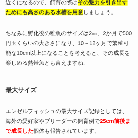
近くになるので、飼育の際は
その魅力を引き出す
ためにも高さのある水槽を用意
しましょう。
ちなみに孵化後の稚魚のサイズは2㎜、2か月で500
円玉くらいの大きさになり、10～12ヶ月で繁殖可
能な10cm以上になることを考えると、その成長を
楽しめる熱帯魚とも言えますね。
最大サイズ
エンゼルフィッシュの最大サイズ記録としては、
海外の愛好家やブリーダーの飼育例で
25cm前後ま
で成長した
個体も報告されています。