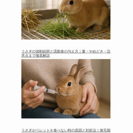
うさぎの強制給餌と流動食の与え方｜量・やめどき・注
意点まで徹底解説
うさぎがペレットを食べない時の原因と対処法！換毛期