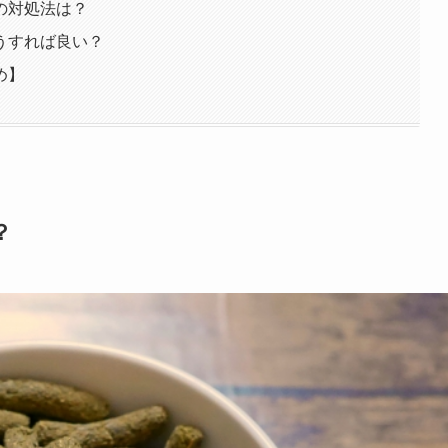
の対処法は？
うすれば良い？
め】
？