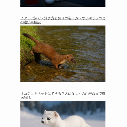
イタチは泳ぐ？泳ぎ方と狩りの姿｜カワウソやラッコと
の違いも解説
オコジョをペットにできる？人になつくのか寿命まで徹
底解説