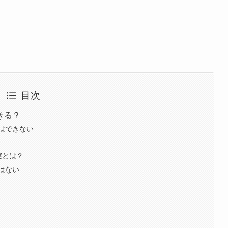
目次
きる？
はできない
実とは？
はない