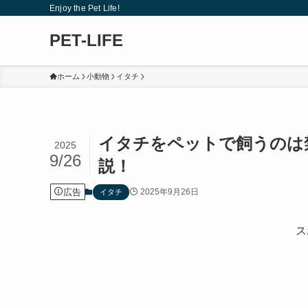
Enjoy the Pet Life!
PET-LIFE
ホーム
小動物
イタチ
イタチをペットで飼うのは
2025
9/26
説！
広告
2025年9月26日
イタチ
ス