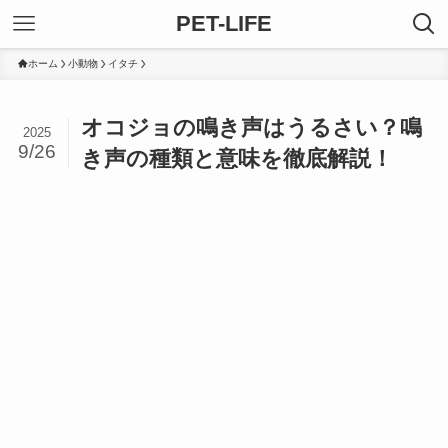
PET-LIFE
ホーム
小動物
イタチ
オコジョの鳴き声はうるさい？鳴
2025
9/26
き声の種類と意味を徹底解説！