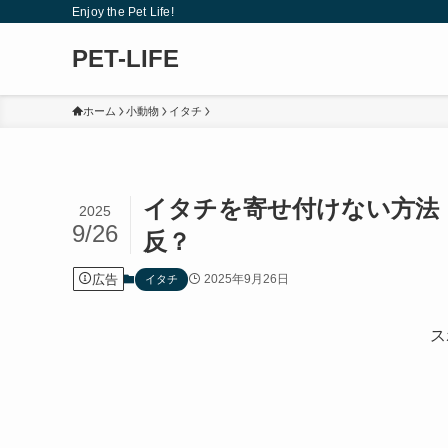
Enjoy the Pet Life!
PET-LIFE
ホーム
小動物
イタチ
イタチを寄せ付けない方法
2025
9/26
反？
広告
2025年9月26日
イタチ
ス