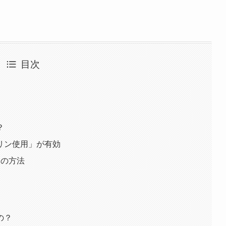
目次
？
リン使用」が有効
つの方法
の？