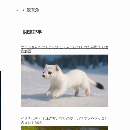
観賞魚
関連記事
オコジョをペットにできる？人になつくのか寿命まで徹
底解説
イタチは泳ぐ？泳ぎ方と狩りの姿｜カワウソやラッコと
の違いも解説