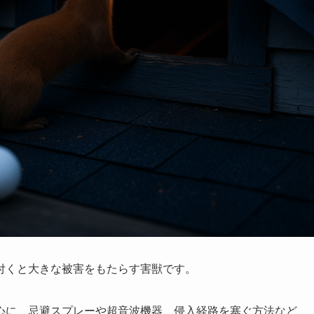
付くと大きな被害をもたらす害獣です。
心に、忌避スプレーや超音波機器、侵入経路を塞ぐ方法など、