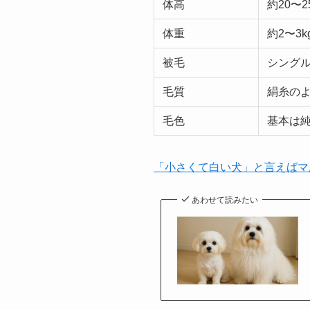
体高
約20〜2
体重
約2〜3k
被毛
シング
毛質
絹糸の
毛色
基本は
「小さくて白い犬」と言えばマ
あわせて読みたい