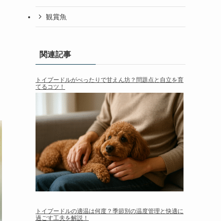
観賞魚
関連記事
トイプードルがべったりで甘えん坊？問題点と自立を育
てるコツ！
トイプードルの適温は何度？季節別の温度管理と快適に
過ごす工夫を解説！