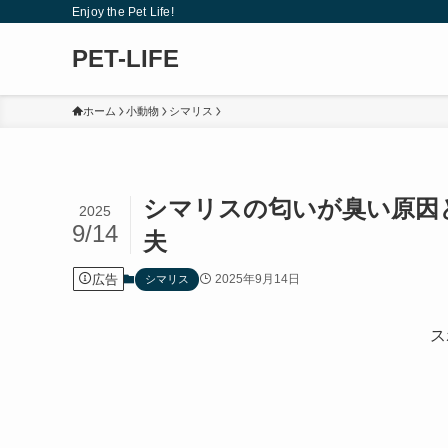
Enjoy the Pet Life!
PET-LIFE
ホーム
小動物
シマリス
シマリスの匂いが臭い原因
2025
9/14
夫
広告
2025年9月14日
シマリス
ス