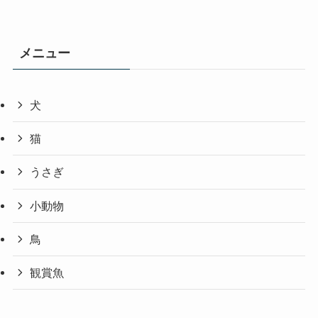
メニュー
犬
猫
うさぎ
小動物
鳥
観賞魚