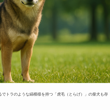
るでトラのような縞模様を持つ「虎毛（とらげ）」の柴犬も存