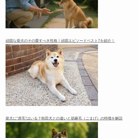
頑固な柴犬のその愛すべき性格！頑固エピソードベスト7を紹介！
柴犬に“虎毛”はいる？秋田犬との違いと胡麻毛（ごまげ）の特徴を解説