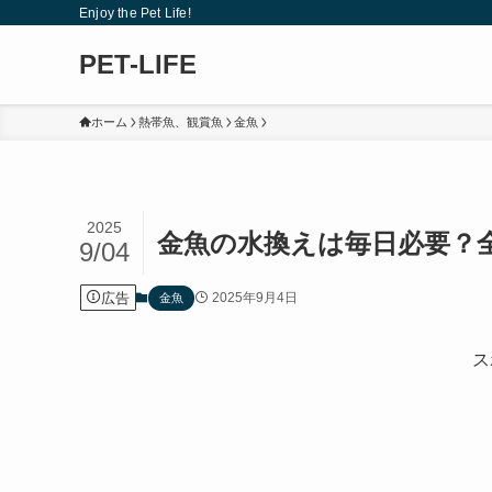
Enjoy the Pet Life!
PET-LIFE
ホーム
熱帯魚、観賞魚
金魚
2025
金魚の水換えは毎日必要？
9/04
広告
2025年9月4日
金魚
ス