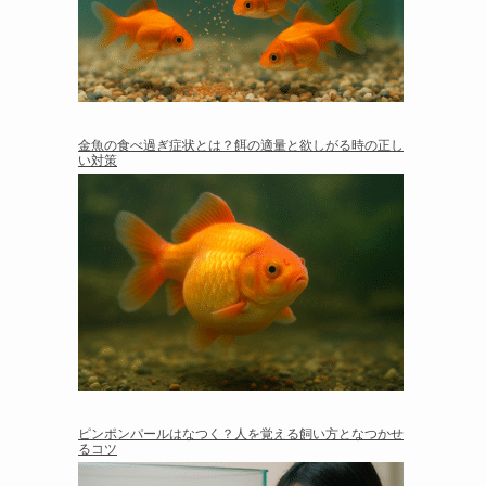
金魚の食べ過ぎ症状とは？餌の適量と欲しがる時の正し
い対策
ピンポンパールはなつく？人を覚える飼い方となつかせ
るコツ