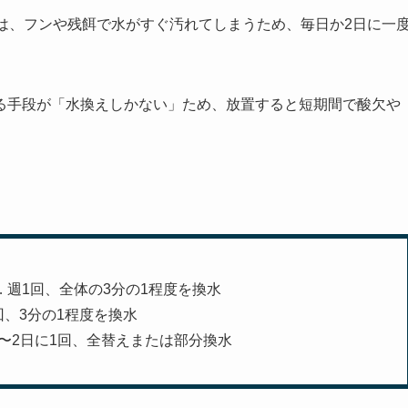
は、フンや残餌で水がすぐ汚れてしまうため、毎日か2日に一
る手段が「水換えしかない」ため、放置すると短期間で酸欠や
… 週1回、全体の3分の1程度を換水
1回、3分の1程度を換水
日〜2日に1回、全替えまたは部分換水