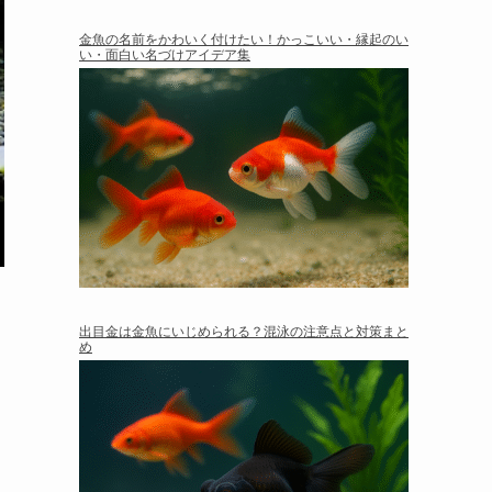
金魚の名前をかわいく付けたい！かっこいい・縁起のい
い・面白い名づけアイデア集
出目金は金魚にいじめられる？混泳の注意点と対策まと
め