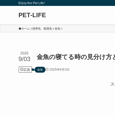
Enjoy the Pet Life!
PET-LIFE
ホーム
熱帯魚、観賞魚
金魚
2025
金魚の寝てる時の見分け方
9/03
広告
2025年9月3日
金魚
ス