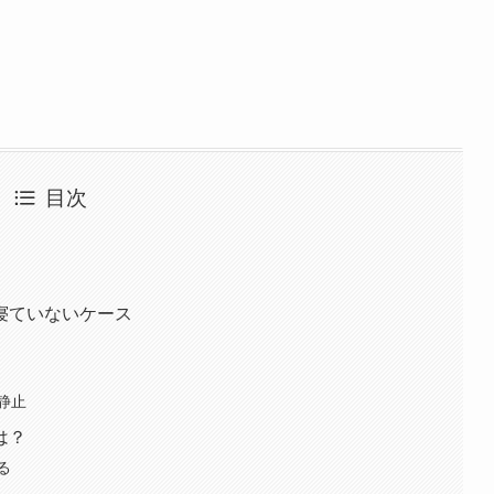
目次
寝ていないケース
静止
は？
る