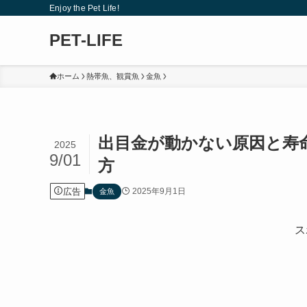
Enjoy the Pet Life!
PET-LIFE
ホーム
熱帯魚、観賞魚
金魚
出目金が動かない原因と寿
2025
9/01
方
広告
2025年9月1日
金魚
ス