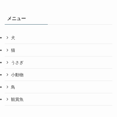
メニュー
犬
猫
うさぎ
小動物
鳥
観賞魚