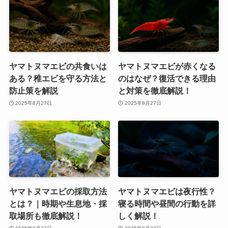
ヤマトヌマエビの共食いは
ヤマトヌマエビが赤くなる
ある？稚エビを守る方法と
のはなぜ？復活できる理由
防止策を解説
と対策を徹底解説！
2025年8月27日
2025年8月27日
ヤマトヌマエビの採取方法
ヤマトヌマエビは夜行性？
とは？｜時期や生息地・採
寝る時間や昼間の行動を詳
取場所も徹底解説！
しく解説！