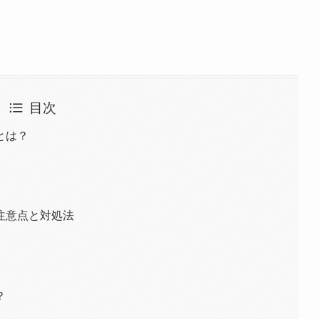
目次
とは？
注意点と対処法
？