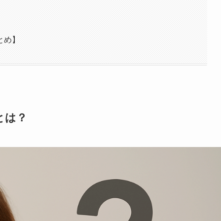
とめ】
とは？