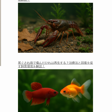
尾ぐされ病で傷んだひれは再生する？治療法と回復を促
す飼育環境を解説！