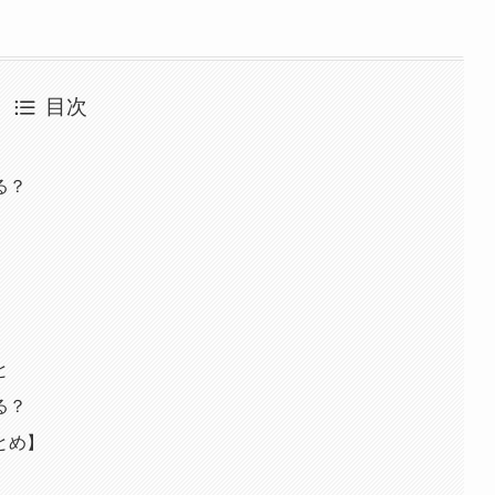
目次
る？
と
る？
とめ】