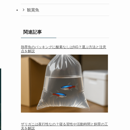
観賞魚
関連記事
熱帯魚のパッキングに酸素なしはNG？運ぶ方法と注意
点を解説
ザリガニは夜行性なの？寝る習性や活動時間と飼育の工
夫を解説