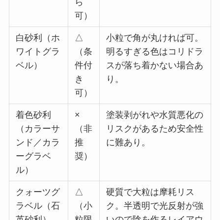
ら
可）
白砂利（ホ
△
小粒で角が丸ければ可。
ワイトグラ
（条
明るすぎる色はコリドラ
ベル）
件付
スが落ち着かない場合あ
き
り。
可）
着色砂利
×
塗装剥がれや水質悪化の
（カラーサ
（非
リスクがあるため安全性
ンド／カラ
推
に難あり。
ーグラベ
奨）
ル）
クォーツグ
△
硬質で大粒は摩耗リス
ラベル（石
（小
ク。半透明で光反射が強
英砂利）
粒限
いので陰を作るレイアウ