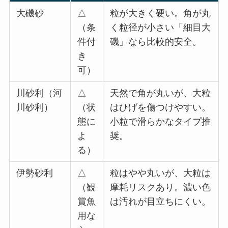
大磯砂
△
粒が大きく硬い。角が丸
（条
く粒径が小さい「細目大
件付
磯」なら比較的安全。
き
可）
川砂利（河
△
天然で角が丸いが、大粒
川砂利）
（状
はひげを傷つけやすい。
態に
小粒で滑らかなタイプ推
よ
奨。
る）
伊勢砂利
△
粒はやや丸いが、大粒は
（観
摩耗リスクあり。濃い色
賞魚
は汚れが目立ちにくい。
用な