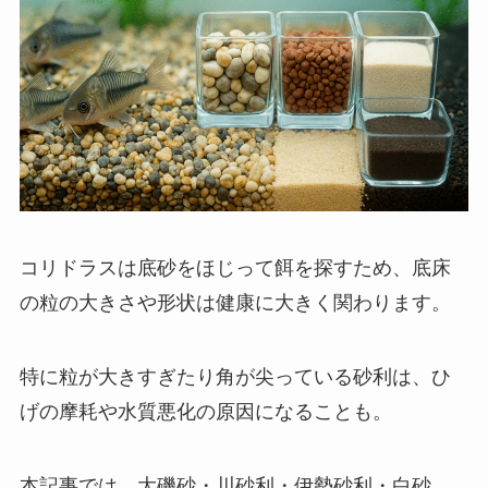
コリドラスは底砂をほじって餌を探すため、底床
の粒の大きさや形状は健康に大きく関わります。
特に粒が大きすぎたり角が尖っている砂利は、ひ
げの摩耗や水質悪化の原因になることも。
本記事では、大磯砂・川砂利・伊勢砂利・白砂