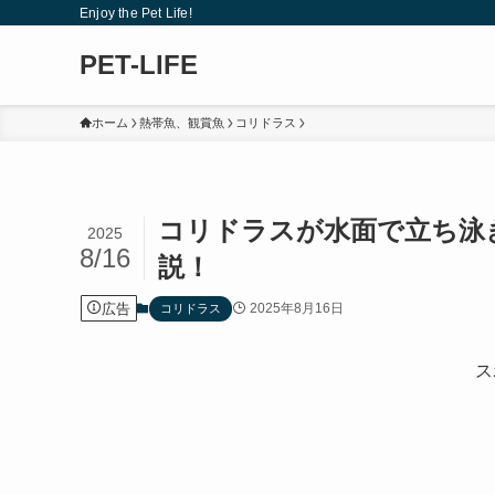
Enjoy the Pet Life!
PET-LIFE
ホーム
熱帯魚、観賞魚
コリドラス
コリドラスが水面で立ち泳
2025
8/16
説！
広告
2025年8月16日
コリドラス
ス