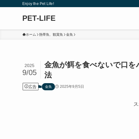
Enjoy the Pet Life!
PET-LIFE
ホーム
熱帯魚、観賞魚
金魚
金魚が餌を食べないで口を
2025
9/05
法
広告
2025年9月5日
金魚
ス