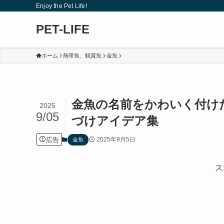
Enjoy the Pet Life!
PET-LIFE
ホーム
熱帯魚、観賞魚
金魚
金魚の名前をかわいく付け
2025
9/05
づけアイデア集
広告
2025年9月5日
金魚
ス