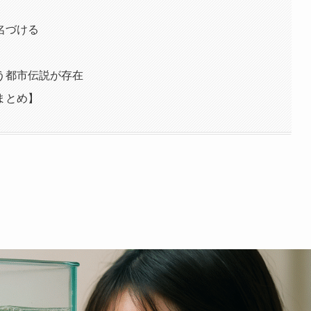
名づける
う都市伝説が存在
まとめ】