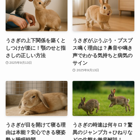
うさぎの上下関係を築くと
うさぎがぷうぷう・プスプ
しつけが楽に！顎のせと指
ス鳴く理由は？鼻音や鳴き
さしの正しい方法
声でわかる気持ちと病気の
サイン
2025年9月13日
2025年9月13日
うさぎが目を開けて寝る理
うさぎの時速は何キロ？驚
由は本能？安心できる寝姿
異のジャンプ力＋ひねりな
勢と睡眠時間
どの生態を徹底解説！