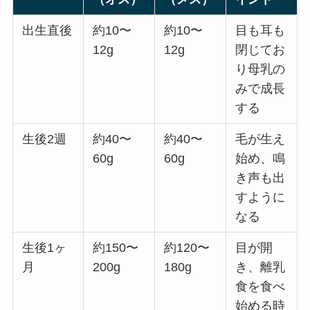
出生直後
約10〜
約10〜
目も耳も
12g
12g
閉じてお
り母乳の
みで成長
する
生後2週
約40〜
約40〜
毛が生え
60g
60g
始め、鳴
き声も出
すように
なる
生後1ヶ
約150〜
約120〜
目が開
月
200g
180g
き、離乳
食を食べ
始める時