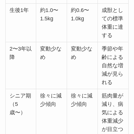
生後1年
約1.0〜
約0.6〜
成獣とし
1.5kg
1.0kg
ての標準
体重に達
する
2〜3年以
変動少な
変動少な
季節や年
降
め
め
齢による
自然な増
減が見ら
れる
シニア期
徐々に減
徐々に減
筋肉量が
（5
少傾向
少傾向
減り、病
歳〜）
気による
体重減少
が目立つ