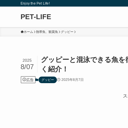
Enjoy the Pet Life!
PET-LIFE
ホーム
熱帯魚、観賞魚
グッピー
グッピーと混泳できる魚を
2025
8/07
く紹介！
広告
2025年8月7日
グッピー
ス