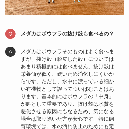
メダカはボウフラの抜け殻も食べるの？
メダカはボウフラそのものはよく食べま
すが、抜け殻（脱皮した殻）については
あまり積極的には食べません。抜け殻は
栄養価が低く、硬いため消化しにくいか
らです。ただし、水中に漂っている細か
い有機物として誤ってついばむことはあ
ります。基本的にはボウフラの「中身」
が餌として重要であり、抜け殻は水質を
悪化させる原因にもなるため、気になる
場合は取り除いた方が安心です。特に飼
育環境では、水の汚れ防止のためにも定