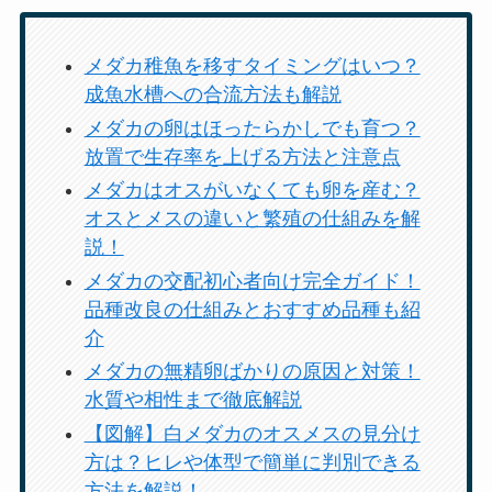
メダカ稚魚を移すタイミングはいつ？
成魚水槽への合流方法も解説
メダカの卵はほったらかしでも育つ？
放置で生存率を上げる方法と注意点
メダカはオスがいなくても卵を産む？
オスとメスの違いと繁殖の仕組みを解
説！
メダカの交配初心者向け完全ガイド！
品種改良の仕組みとおすすめ品種も紹
介
メダカの無精卵ばかりの原因と対策！
水質や相性まで徹底解説
【図解】白メダカのオスメスの見分け
方は？ヒレや体型で簡単に判別できる
方法を解説！