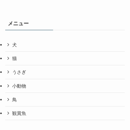
メニュー
犬
猫
うさぎ
小動物
鳥
観賞魚