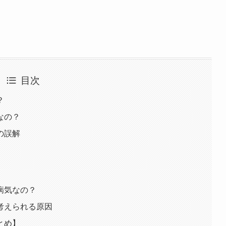
目次
？
なの？
の誤解
病気なの？
考えられる原因
とめ】