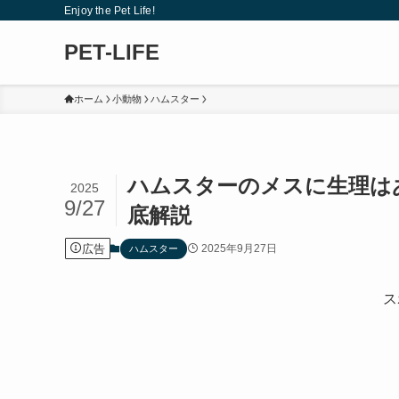
Enjoy the Pet Life!
PET-LIFE
ホーム
小動物
ハムスター
ハムスターのメスに生理は
2025
9/27
底解説
広告
2025年9月27日
ハムスター
ス