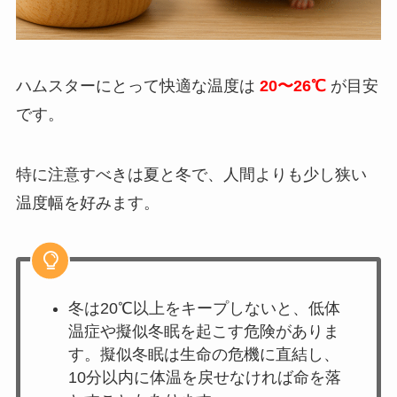
ハムスターにとって快適な温度は
20〜26℃
が目安
です。
特に注意すべきは夏と冬で、人間よりも少し狭い
温度幅を好みます。
冬は20℃以上をキープしないと、低体
温症や擬似冬眠を起こす危険がありま
す。擬似冬眠は生命の危機に直結し、
10分以内に体温を戻せなければ命を落