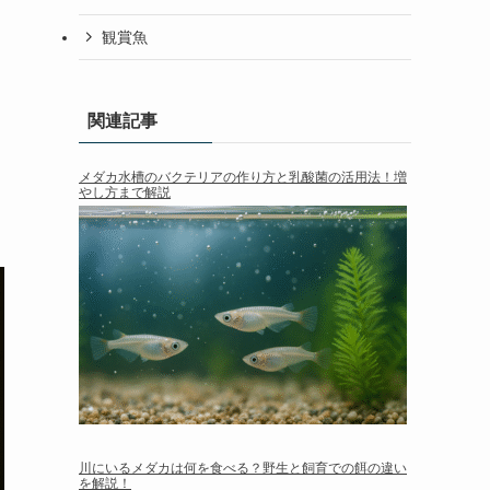
観賞魚
関連記事
メダカ水槽のバクテリアの作り方と乳酸菌の活用法！増
やし方まで解説
川にいるメダカは何を食べる？野生と飼育での餌の違い
を解説！