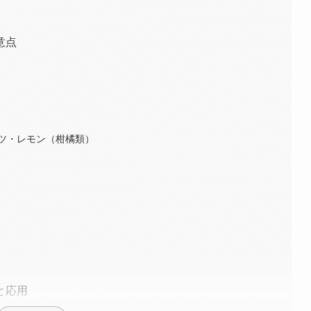
意点
ツ・レモン（柑橘類）
と応用